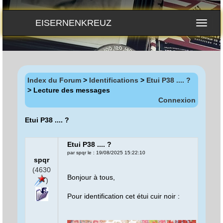
EISERNENKREUZ
Index du Forum
>
Identifications
>
Etui P38 .... ?
> Lecture des messages
Connexion
Etui P38 .... ?
Etui P38 .... ?
par spqr le : 19/08/2025 15:22:10
spqr
(4630
Bonjour à tous,
)
Pour identification cet étui cuir noir :