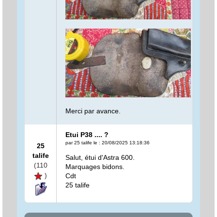
Merci par avance.
Etui P38 .... ?
par 25 talife le : 20/08/2025 13:18:36
25
talife
Salut, étui d'Astra 600.
(110
Marquages bidons.
)
Cdt
25 talife