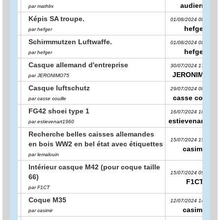
audierne
par mathlrx
Képis SA troupe.
01/08/2024 08:45:05
hefger
par hefger
Schirmmutzen Luftwaffe.
01/08/2024 08:44:07
hefger
par hefger
Casque allemand d'entreprise
30/07/2024 17:56:25
JERONIMO75
par JERONIMO75
Casque luftschutz
29/07/2024 08:43:10
casse couille
par casse couille
FG42 shoei type 1
16/07/2024 18:27:55
estievenart196
par estievenart1960
Recherche belles caisses allemandes
15/07/2024 15:01:41
en bois WW2 en bel état avec étiquettes
casimir
par lemalouin
Intérieur casque M42 (pour coque taille
15/07/2024 09:00:09
66)
F1CT
par F1CT
Coque M35
12/07/2024 14:19:30
casimir
par casimir