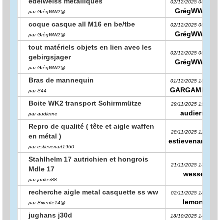
edelweiss métalliques
02/12/2025 05:35:02
GrégWW2@
par GrégWW2@
coque casque all M16 en be/tbe
02/12/2025 05:34:47
GrégWW2@
par GrégWW2@
tout matériels objets en lien avec les
02/12/2025 05:34:13
gebirgsjager
GrégWW2@
par GrégWW2@
Bras de mannequin
01/12/2025 15:33:03
GARGAMELUS
par S44
Boite WK2 transport Schirmmütze
29/11/2025 19:33:56
audierne
par audierne
Repro de qualité ( tête et aigle waffen
28/11/2025 12:26:08
en métal )
estievenart196
par estievenart1960
Stahlhelm 17 autrichien et hongrois
21/11/2025 13:09:41
Mdle 17
wessel
par junker88
recherche aigle metal casquette ss ww
02/11/2025 18:33:41
lemone
par Bixente14@
jughans j30d
18/10/2025 14:06:16