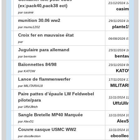
21/12/2024 14:37:10
(ex:pack40,pack38 ect)
casimir
par casimir
munition 30.06 ww2
29/11/2024 10:34:16
plante1971
par mumu1202
Croix fer en mauvaise état
06/08/2026 07:49:54
par
Jugulaire para allemand
23/11/2024 10:54:33
bentavin
par bentavin
Baïonnettes 84/98
23/11/2024 00:02:50
KATOW
par KATOW
Lance de flammenwerfer
17/11/2024 17:45:51
MILITARIA18
par MILITARIA18
Paire pattes d’épaule LW Feldwebel
11/11/2024 12:50:03
pilote/para
UffzUllrich
par UffzUllrich
Sangle Bretelle MP40 Marquée
11/11/2024 10:53:32
Alex51
par Alex51
Couvre casque USMC WW2
11/11/2024 10:37:17
cbcollection
par cbcollection