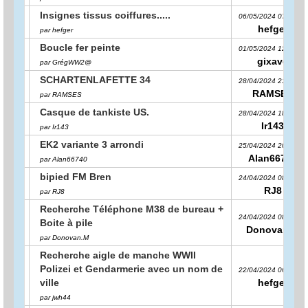
Insignes tissus coiffures.....
06/05/2024 07:36:15
hefger
par hefger
Boucle fer peinte
01/05/2024 12:25:29
gixave
par GrégWW2@
SCHARTENLAFETTE 34
28/04/2024 21:22:05
RAMSES
par RAMSES
Casque de tankiste US.
28/04/2024 18:36:03
Ir143
par Ir143
EK2 variante 3 arrondi
25/04/2024 20:45:08
Alan66740
par Alan66740
bipied FM Bren
24/04/2024 08:18:26
RJ8
par RJ8
Recherche Téléphone M38 de bureau +
24/04/2024 08:09:56
Boite à pile
Donovan.M
par Donovan.M
Recherche aigle de manche WWII
Polizei et Gendarmerie avec un nom de
22/04/2024 06:25:20
ville
hefger
par jwh44