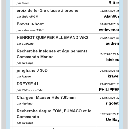
Rittes
par Rittes
croix de fer 1re classe à broche
11/06/2025 15:10:16
Alan66740
par GrégWW2@
Brevet u-boot
01/06/2025 19:16:50
estievenart196
par estievenart1960
HENRIOT QUIMPER ALLEMAND WK2
27/05/2025 03:32:34
audierne
par audierne
Recherche insignes et équipements
24/05/2025 10:11:12
Commando Marine
biskeud
par Uv Bayo
junghans J 30D
24/05/2025 05:39:31
kraven
par kraven
DREYSE 41
21/05/2025 17:01:39
PHILIPPER747
par PHILIPPER7473
Chargeur Mauser HSc 7,65mm
14/05/2025 12:16:25
rigoletto
par rigoletto
Recherche dague FOM, FUMACO et le
10/05/2025 11:30:21
Commando
Uv Bayo
par Uv Bayo