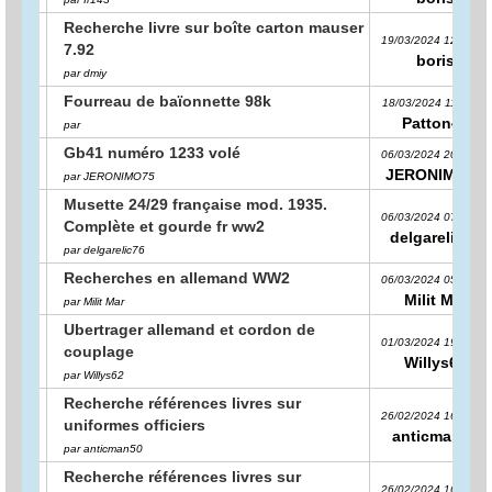
Recherche livre sur boîte carton mauser
19/03/2024 12:03:17
7.92
boris
par dmiy
Fourreau de baïonnette 98k
18/03/2024 11:52:02
Patton44
par
Gb41 numéro 1233 volé
06/03/2024 20:16:00
JERONIMO75
par JERONIMO75
Musette 24/29 française mod. 1935.
06/03/2024 07:06:50
Complète et gourde fr ww2
delgarelic76
par delgarelic76
Recherches en allemand WW2
06/03/2024 05:40:05
Milit Mar
par Milit Mar
Ubertrager allemand et cordon de
01/03/2024 19:00:41
couplage
Willys62
par Willys62
Recherche références livres sur
26/02/2024 16:51:50
uniformes officiers
anticman50
par anticman50
Recherche références livres sur
26/02/2024 16:50:54