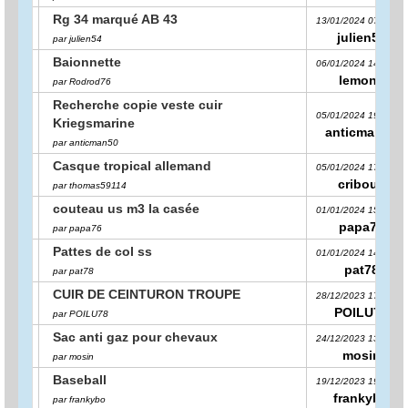
Rg 34 marqué AB 43
13/01/2024 07:02:08
julien54
par julien54
Baionnette
06/01/2024 14:28:24
lemone
par Rodrod76
Recherche copie veste cuir
05/01/2024 19:45:18
Kriegsmarine
anticman50
par anticman50
Casque tropical allemand
05/01/2024 17:28:00
cribouli
par thomas59114
couteau us m3 la casée
01/01/2024 15:28:37
papa76
par papa76
Pattes de col ss
01/01/2024 14:38:23
pat78
par pat78
CUIR DE CEINTURON TROUPE
28/12/2023 17:16:05
POILU78
par POILU78
Sac anti gaz pour chevaux
24/12/2023 13:25:08
mosin
par mosin
Baseball
19/12/2023 19:07:20
frankybo
par frankybo