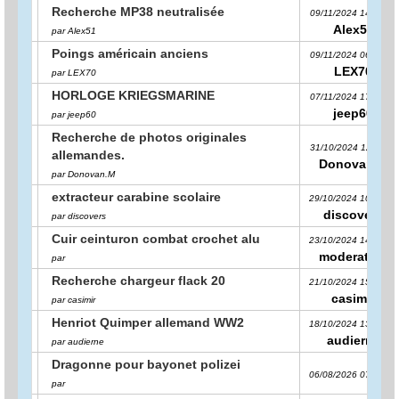
Recherche MP38 neutralisée
09/11/2024 14:28:15
Alex51
par Alex51
Poings américain anciens
09/11/2024 06:14:05
LEX70
par LEX70
HORLOGE KRIEGSMARINE
07/11/2024 17:37:09
jeep60
par jeep60
Recherche de photos originales
31/10/2024 12:32:11
allemandes.
Donovan.M
par Donovan.M
extracteur carabine scolaire
29/10/2024 10:12:28
discovers
par discovers
Cuir ceinturon combat crochet alu
23/10/2024 14:41:23
moderateur
par
Recherche chargeur flack 20
21/10/2024 15:00:49
casimir
par casimir
Henriot Quimper allemand WW2
18/10/2024 13:28:52
audierne
par audierne
Dragonne pour bayonet polizei
06/08/2026 07:49:54
par