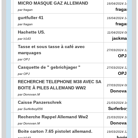
MICRO MASQUE GAZ ALLEMAND
16/04/2024 14:15:23
fragan
par fragan
gurtfuller 41
16/04/2024 14:12:58
fragan
par fragan
Hachette US.
11/04/2024 08:23:31
jackmann
par Ir143
Tasse et sous tasse à café avec
27/03/2024 12:18:32
marquages
OPJ
par OPJ
Casquette de " gebrichjager "
27/03/2024 12:16:15
OPJ
par OPJ
RECHERCHE TELEPHONE M38 AVEC SA
27/03/2024 08:59:58
BOITE À PILES ALLEMAND WW2
Donovan.M
par Donovan.M
Caisse Panzerschrek
21/03/2024 16:30:00
Surferboy056
par Surferboy056
Recherche Rappel Allemand Ww2
21/03/2024 10:58:49
Donovan.M
par Donovan.M
Boite carton 7.65 pistolet allemand.
19/03/2024 12:07:39
boris
par Ir143