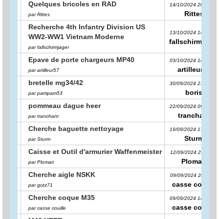
Quelques bricoles en RAD
14/10/2024 20:48:21
Rittes
par Rittes
Recherche 4th Infantry Division US
13/10/2024 14:31:36
WW2-WW1 Vietnam Moderne
fallschirmjager
par fallschirmjager
Epave de porte chargeurs MP40
03/10/2024 14:13:16
artilleur57
par artilleur57
bretelle mg34/42
30/09/2024 21:37:15
boris
par pampam53
pommeau dague heer
22/09/2024 09:24:55
tranchant
par tranchant
Cherche baguette nettoyage
19/09/2024 17:38:09
Sturm
par Sturm
Caisse et Outil d'armurier Waffenmeister
12/09/2024 21:11:40
Plomari
par Plomari
Cherche aigle NSKK
09/09/2024 20:40:11
casse couille
par gotz71
Cherche coque M35
09/09/2024 14:02:05
casse couille
par casse couille