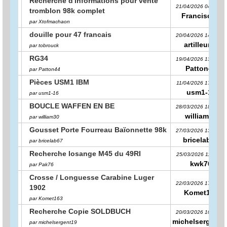
Recherche d'informations pour vente
21/04/2026 04:03:34
tromblon 98k complet
Francisque
par Xtofmachaon
douille pour 47 francais
20/04/2026 14:48:18
artilleur57
par tobrouck
RG34
19/04/2026 13:10:27
Patton44
par Patton44
Pièces USM1 IBM
11/04/2026 17:38:10
usm1-16
par usm1-16
BOUCLE WAFFEN EN BE
28/03/2026 18:24:46
william30
par william30
Gousset Porte Fourreau Baïonnette 98k
27/03/2026 13:33:48
bricelab67
par bricelab67
Recherche losange M45 du 49RI
25/03/2026 11:38:30
kwk76
par Pak76
Crosse / Longuesse Carabine Luger
22/03/2026 17:42:50
1902
Komet163
par Komet163
Recherche Copie SOLDBUCH
20/03/2026 10:02:09
michelsergent1
par michelsergent19