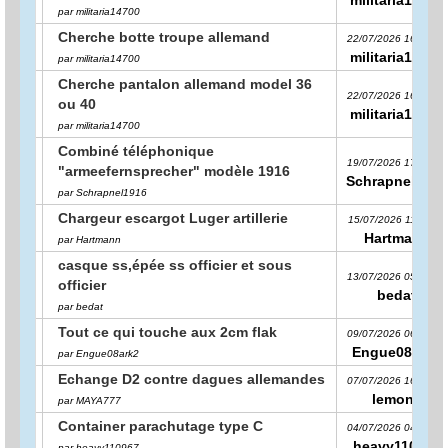
par militaria14700
Cherche botte troupe allemand
22/07/2026 16:31:13
militaria14700
par militaria14700
Cherche pantalon allemand model 36
22/07/2026 16:30:29
ou 40
militaria14700
par militaria14700
Combiné téléphonique
19/07/2026 17:10:14
"armeefernsprecher" modèle 1916
Schrapnel1916
par Schrapnel1916
Chargeur escargot Luger artillerie
15/07/2026 11:17:29
Hartmann
par Hartmann
casque ss,épée ss officier et sous
13/07/2026 05:50:25
officier
bedat
par bedat
Tout ce qui touche aux 2cm flak
09/07/2026 06:10:01
Engue08ark2
par Engue08ark2
Echange D2 contre dagues allemandes
07/07/2026 16:08:12
lemone
par MAYA777
Container parachutage type C
04/07/2026 04:22:12
heavy110967
par heavy110967