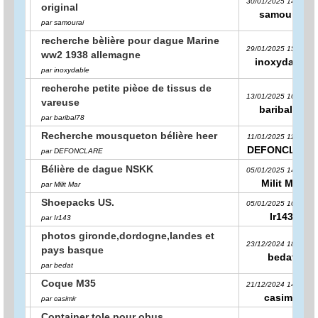
30/01/2025 14:55:22
original
samourai
par samourai
recherche bèlière pour dague Marine
29/01/2025 15:15:04
ww2 1938 allemagne
inoxydable
par inoxydable
recherche petite pièce de tissus de
13/01/2025 10:19:32
vareuse
baribal78
par baribal78
Recherche mousqueton bélière heer
11/01/2025 11:06:25
DEFONCLARE
par DEFONCLARE
Bélière de dague NSKK
05/01/2025 14:45:59
Milit Mar
par Milit Mar
Shoepacks US.
05/01/2025 10:42:15
Ir143
par Ir143
photos gironde,dordogne,landes et
23/12/2024 18:08:39
pays basque
bedat
par bedat
Coque M35
21/12/2024 14:39:22
casimir
par casimir
Container tole pour obus