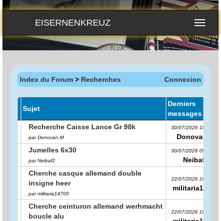
EISERNENKREUZ
Index du Forum
>
Recherches
Connexion
Derniers
Sujet
messages
Recherche Caisse Lance Gr 98k
30/07/2026 18:21:36
Donovan.M
par Donovan.M
Jumelles 6x30
30/07/2026 09:28:39
Neibaf2
par Neibaf2
Cherche casque allemand double
22/07/2026 16:33:01
insigne heer
militaria14700
par militaria14700
Cherche ceinturon allemand werhmacht
22/07/2026 16:32:19
boucle alu
militaria14700