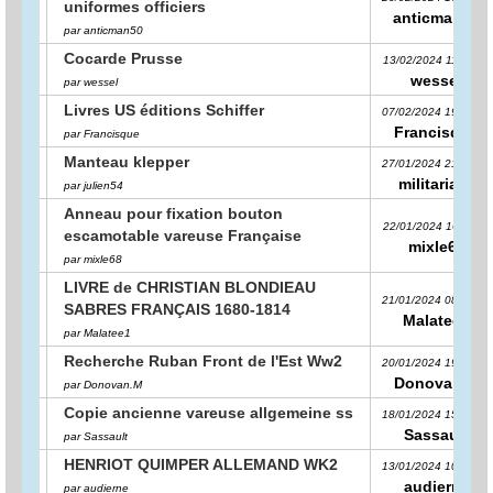
uniformes officiers
anticman50
par anticman50
Cocarde Prusse
13/02/2024 11:29:30
wessel
par wessel
Livres US éditions Schiffer
07/02/2024 19:33:53
Francisque
par Francisque
Manteau klepper
27/01/2024 21:22:57
militaria21
par julien54
Anneau pour fixation bouton
22/01/2024 16:11:12
escamotable vareuse Française
mixle68
par mixle68
LIVRE de CHRISTIAN BLONDIEAU
21/01/2024 08:14:23
SABRES FRANÇAIS 1680-1814
Malatee1
par Malatee1
Recherche Ruban Front de l'Est Ww2
20/01/2024 19:05:02
Donovan.M
par Donovan.M
Copie ancienne vareuse allgemeine ss
18/01/2024 15:26:51
Sassault
par Sassault
HENRIOT QUIMPER ALLEMAND WK2
13/01/2024 10:13:04
audierne
par audierne