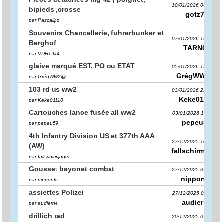
10/01/2026 06:40:04
bipieds ,crosse
gotz71
par Pascallpz
Souvenirs Chancellerie, fuhrerbunker et
07/01/2026 16:51:21
Berghof
TARN68
par VDH1944
glaive marqué EST, PO ou ETAT
05/01/2026 12:56:28
GrégWW2@
par GrégWW2@
103 rd us ww2
03/01/2026 21:51:04
Keke01110
par Keke01110
Cartouches lance fusée all ww2
03/01/2026 15:11:14
pepeu59
par pepeu59
4th Infantry Division US et 377th AAA
27/12/2025 10:39:51
(AW)
fallschirmjager
par fallschirmjager
Gousset bayonet combat
27/12/2025 09:04:54
nipponto
par nipponto
assiettes Polizei
27/12/2025 02:11:33
audierne
par audierne
drillich rad
20/12/2025 07:30:32