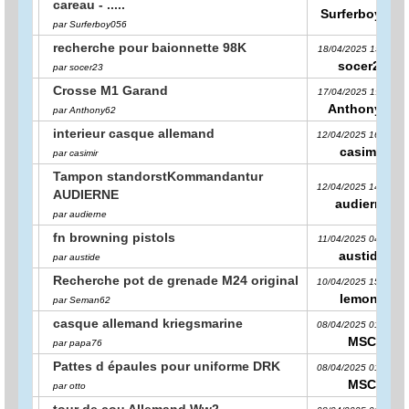
careau - .....
Surferboy056
par Surferboy056
recherche pour baionnette 98K
18/04/2025 15:10:11
socer23
par socer23
Crosse M1 Garand
17/04/2025 19:11:32
Anthony62
par Anthony62
interieur casque allemand
12/04/2025 16:03:03
casimir
par casimir
Tampon standorstKommandantur
12/04/2025 14:14:01
AUDIERNE
audierne
par audierne
fn browning pistols
11/04/2025 04:57:58
austide
par austide
Recherche pot de grenade M24 original
10/04/2025 15:46:13
lemone
par Seman62
casque allemand kriegsmarine
08/04/2025 01:37:18
MSC
par papa76
Pattes d épaules pour uniforme DRK
08/04/2025 01:35:31
MSC
par otto
tour de cou Allemand Ww2.