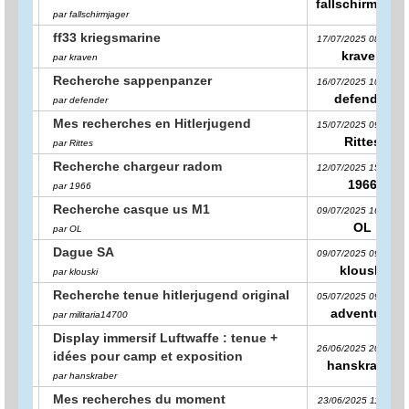
fallschirmjager
par fallschirmjager
ff33 kriegsmarine
17/07/2025 08:34:06
kraven
par kraven
Recherche sappenpanzer
16/07/2025 10:39:21
defender
par defender
Mes recherches en Hitlerjugend
15/07/2025 09:18:31
Rittes
par Rittes
Recherche chargeur radom
12/07/2025 15:08:55
1966
par 1966
Recherche casque us M1
09/07/2025 16:08:25
OL
par OL
Dague SA
09/07/2025 09:44:00
klouski
par klouski
Recherche tenue hitlerjugend original
05/07/2025 09:12:33
adventure
par militaria14700
Display immersif Luftwaffe : tenue +
26/06/2025 20:12:07
idées pour camp et exposition
hanskraber
par hanskraber
Mes recherches du moment
23/06/2025 11:43:28