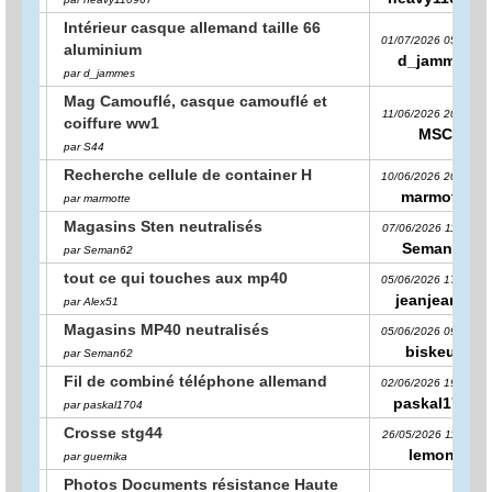
Intérieur casque allemand taille 66
01/07/2026 05:00:13
aluminium
d_jammes
par d_jammes
Mag Camouflé, casque camouflé et
11/06/2026 20:32:37
coiffure ww1
MSC
par S44
Recherche cellule de container H
10/06/2026 20:46:28
marmotte
par marmotte
Magasins Sten neutralisés
07/06/2026 11:31:04
Seman62
par Seman62
tout ce qui touches aux mp40
05/06/2026 17:22:17
jeanjean52
par Alex51
Magasins MP40 neutralisés
05/06/2026 09:14:34
biskeud
par Seman62
Fil de combiné téléphone allemand
02/06/2026 19:24:14
paskal1704
par paskal1704
Crosse stg44
26/05/2026 11:35:56
lemone
par guernika
Photos Documents résistance Haute