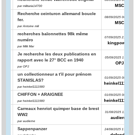
MSC
par militaria14700
Recherche ceinturon allemand boucle
08/09/2025 06:40:55
fer.
MSC
par Antoine mili
recherches baïonnettes 98k même
07/09/2025 21:21:33
numéro
kingpowers
par Milit Mar
Je recherche les deux publications en
05/09/2025 19:11:33
rapport avec le 27° BCC en 1940
OPJ
par OPJ
un collectionneur a t'il pour prénom
01/09/2025 08:42:39
STANISLAS?
heinkel1111980
par heinkel1111980
CHIFFON + ARAIGNEE
01/09/2025 08:40:09
heinkel1111980
par heinkel1111980
Carreaux henriot quimper base de brest
31/08/2025 11:26:31
WW2
audierne
par audierne
Sappenpanzer
24/08/2025 17:54:48
defender