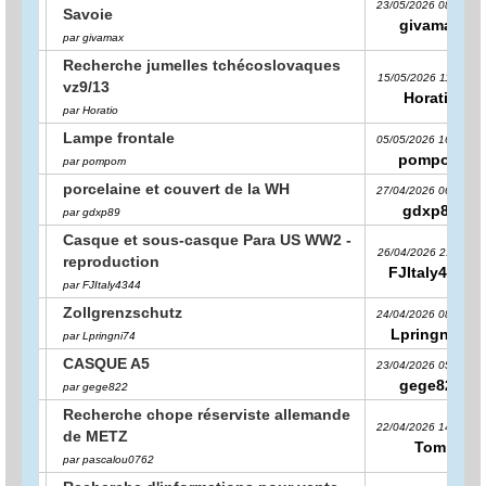
23/05/2026 08:21:13
Savoie
givamax
par givamax
Recherche jumelles tchécoslovaques
15/05/2026 11:53:24
vz9/13
Horatio
par Horatio
Lampe frontale
05/05/2026 16:46:55
pompom
par pompom
porcelaine et couvert de la WH
27/04/2026 06:12:13
gdxp89
par gdxp89
Casque et sous-casque Para US WW2 -
26/04/2026 21:11:55
reproduction
FJItaly4344
par FJItaly4344
Zollgrenzschutz
24/04/2026 08:16:23
Lpringni74
par Lpringni74
CASQUE A5
23/04/2026 05:56:45
gege822
par gege822
Recherche chope réserviste allemande
22/04/2026 14:02:46
de METZ
Tom
par pascalou0762