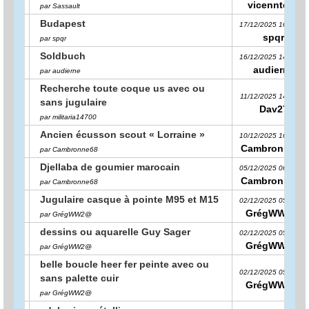
vicennte44
par Sassault
Budapest
17/12/2025 16:47:37
spqr
par spqr
Soldbuch
16/12/2025 14:34:23
audierne
par audierne
Recherche toute coque us avec ou
11/12/2025 14:35:40
sans jugulaire
Dav27
par militaria14700
Ancien écusson scout « Lorraine »
10/12/2025 16:49:49
Cambronne68
par Cambronne68
Djellaba de goumier marocain
05/12/2025 06:45:24
Cambronne68
par Cambronne68
Jugulaire casque à pointe M95 et M15
02/12/2025 05:35:50
GrégWW2@
par GrégWW2@
dessins ou aquarelle Guy Sager
02/12/2025 05:35:34
GrégWW2@
par GrégWW2@
belle boucle heer fer peinte avec ou
02/12/2025 05:35:20
sans palette cuir
GrégWW2@
par GrégWW2@