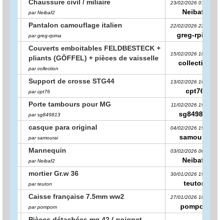
Chaussure civil / miliaire
23/02/2026 07:29:48
Neibaf2
par Neibaf2
Pantalon camouflage italien
22/02/2026 22:19:04
greg-rpima
par greg-rpima
Couverts emboitables FELDBESTECK +
15/02/2026 18:18:47
pliants (GÖFFEL) + pièces de vaisselle
collection
par collection
Support de crosse STG44
13/02/2026 10:20:44
cpt76
par cpt76
Porte tambours pour MG
11/02/2026 19:34:51
sg849813
par sg849813
casque para original
04/02/2026 19:14:59
samourai
par samourai
Mannequin
03/02/2026 06:22:01
Neibaf2
par Neibaf2
mortier Gr.w 36
30/01/2026 19:42:05
teuton
par teuton
Caisse française 7.5mm ww2
27/01/2026 18:24:20
pompom
par pompom
Pièces détachées mg 42 ( poignet,