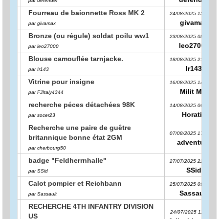
par defender
Fourreau de baionnette Ross MK 2
24/08/2025 15:52:09
givamax
par givamax
Bronze (ou régule) soldat poilu ww1
23/08/2025 08:04:33
leo27000
par leo27000
Blouse camouflée tarnjacke.
18/08/2025 21:27:27
Ir143
par Ir143
Vitrine pour insigne
16/08/2025 14:37:23
Milit Mar
par FJItaly4344
recherche péces détachées 98K
14/08/2025 06:50:34
Horatio
par socer23
Recherche une paire de guêtre
07/08/2025 17:37:36
britannique bonne état 2GM
adventure
par cherbourg50
badge "Feldherrnhalle"
27/07/2025 22:22:42
SSid
par SSid
Calot pompier et Reichbann
25/07/2025 09:38:51
Sassault
par Sassault
RECHERCHE 4TH INFANTRY DIVISION
24/07/2025 11:52:18
US