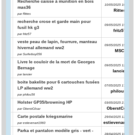
Recherche caisse à munition en bois
10/05/2025 10:19:45
mas36
Rittes
par Rittes
recherche crose et garde main pour
09/05/2025 15:55:05
fusil hk g3
fritz57
par fritz57
veste peau de lapin, fourrure, manteau
09/05/2025 15:49:38
hivernal allemand ww2
MSC
par Surferboy056
Livre le couloir de la mort de Georges
09/05/2025 12:58:58
Bernage
lancier
par lancier
boite bakelite pour 6 cartouches fusées
07/05/2025 17:20:25
LP allemand ww2
philou56
par philou56
Holster GP35/browning HP
03/05/2025 21:08:41
OberstCésar
par OberstCésar
Carte postale kriegsmarine
29/04/2025 12:50:36
estievenart196
par estievenart1960
Parka et pantalon modéle gris - vert -
28/04/2025 10:31:23