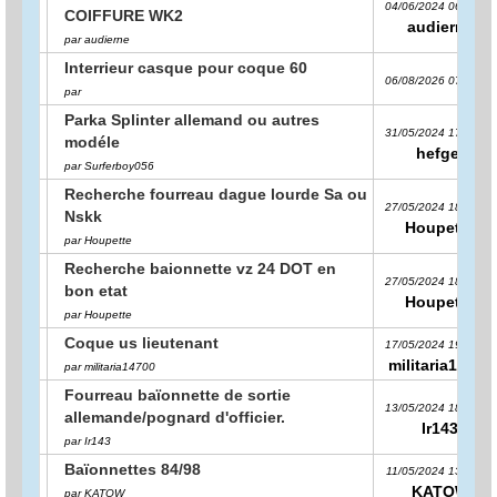
04/06/2024 06:28:15
COIFFURE WK2
audierne
par audierne
Interrieur casque pour coque 60
06/08/2026 07:49:54
par
Parka Splinter allemand ou autres
31/05/2024 17:09:12
modéle
hefger
par Surferboy056
Recherche fourreau dague lourde Sa ou
27/05/2024 18:18:43
Nskk
Houpette
par Houpette
Recherche baionnette vz 24 DOT en
27/05/2024 18:14:10
bon etat
Houpette
par Houpette
Coque us lieutenant
17/05/2024 19:19:39
militaria14700
par militaria14700
Fourreau baïonnette de sortie
13/05/2024 18:52:56
allemande/pognard d'officier.
Ir143
par Ir143
Baïonnettes 84/98
11/05/2024 13:39:43
KATOW
par KATOW