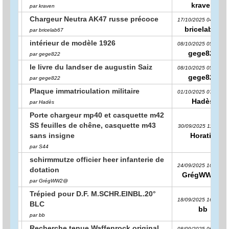
kraven
par kraven
Chargeur Neutra AK47 russe précoce
17/10/2025 04:54:10
bricelab67
par bricelab67
intérieur de modèle 1926
08/10/2025 05:45:24
gege822
par gege822
le livre du landser de augustin Saiz
08/10/2025 05:39:06
gege822
par gege822
Plaque immatriculation militaire
01/10/2025 07:39:37
Hadès
par Hadès
Porte chargeur mp40 et casquette m42
SS feuilles de chêne, casquette m43
30/09/2025 11:15:50
sans insigne
Horatio
par S44
schirmmutze officier heer infanterie de
24/09/2025 10:17:07
dotation
GrégWW2@
par GrégWW2@
Trépied pour D.F. M.SCHR.EINBL.20°
18/09/2025 16:32:32
BLC
bb
par bb
Recherche tenue Waffenrock original
08/09/2025 06:42:14