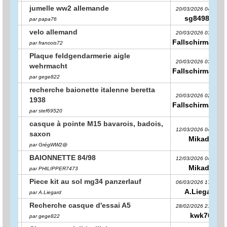
jumelle ww2 allemande
20/03/2026 04:43:04
sg849813
par papa76
velo allemand
20/03/2026 03:30:58
Fallschirmägen
par francois72
Plaque feldgendarmerie aigle
20/03/2026 03:24:26
wehrmacht
Fallschirmägen
par gege822
recherche baionette italenne beretta
20/03/2026 02:58:46
1938
Fallschirmägen
par stef69520
casque à pointe M15 bavarois, badois,
12/03/2026 04:47:26
saxon
Mikado
par GrégWW2@
BAIONNETTE 84/98
12/03/2026 04:44:28
Mikado
par PHILIPPER7473
Piece kit au sol mg34 panzerlauf
06/03/2026 17:21:50
A.Liegard
par A.Liegard
Recherche casque d'essai A5
28/02/2026 21:02:38
kwk76
par gege822