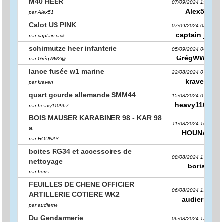
M40 HEER
07/09/2024 15:12:29
Alex51
par Alex51
Calot US PINK
07/09/2024 05:48:21
captain jack
par captain jack
schirmutze heer infanterie
05/09/2024 06:39:42
GrégWW2@
par GrégWW2@
lance fusée w1 marine
22/08/2024 07:36:10
kraven
par kraven
quart gourde allemande SMM44
15/08/2024 07:43:25
heavy110967
par heavy110967
BOIS MAUSER KARABINER 98 - KAR 98
11/08/2024 10:14:39
a
HOUNAS
par HOUNAS
boites RG34 et accessoires de
08/08/2024 17:50:16
nettoyage
boris
par boris
FEUILLES DE CHENE OFFICIER
06/08/2024 13:06:07
ARTILLERIE COTIERE WK2
audierne
par audierne
Du Gendarmerie
06/08/2024 13:01:48