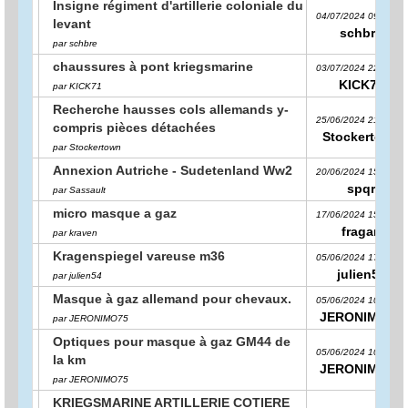
Insigne régiment d'artillerie coloniale du
04/07/2024 09:06:58
levant
schbre
par schbre
chaussures à pont kriegsmarine
03/07/2024 22:59:27
KICK71
par KICK71
Recherche hausses cols allemands y-
25/06/2024 21:19:07
compris pièces détachées
Stockertown
par Stockertown
Annexion Autriche - Sudetenland Ww2
20/06/2024 15:33:57
spqr
par Sassault
micro masque a gaz
17/06/2024 15:02:50
fragan
par kraven
Kragenspiegel vareuse m36
05/06/2024 17:24:44
julien54
par julien54
Masque à gaz allemand pour chevaux.
05/06/2024 10:02:52
JERONIMO75
par JERONIMO75
Optiques pour masque à gaz GM44 de
05/06/2024 10:00:15
la km
JERONIMO75
par JERONIMO75
KRIEGSMARINE ARTILLERIE COTIERE