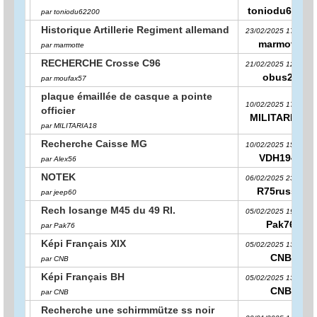
toniodu62200
par toniodu62200
Historique Artillerie Regiment allemand
23/02/2025 17:12:52
marmotte
par marmotte
RECHERCHE Crosse C96
21/02/2025 12:17:03
obus27
par moufax57
plaque émaillée de casque a pointe
10/02/2025 17:40:27
officier
MILITARIA18
par MILITARIA18
Recherche Caisse MG
10/02/2025 15:46:48
VDH1944
par Alex56
NOTEK
06/02/2025 23:17:29
R75russie
par jeep60
Rech losange M45 du 49 RI.
05/02/2025 19:25:56
Pak76
par Pak76
Képi Français XIX
05/02/2025 13:22:20
CNB
par CNB
Képi Français BH
05/02/2025 13:21:42
CNB
par CNB
Recherche une schirmmütze ss noir