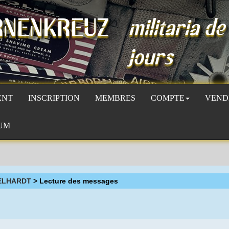
RNENKREUZ
militaria de
jours
ENT
INSCRIPTION
MEMBRES
COMPTE
VEND
UM
GELHARDT
> Lecture des messages