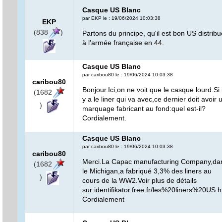
Casque US Blanc
par EKP le : 19/06/2024 10:03:38
EKP
(838
)
Partons du principe, qu'il est bon US distribu
à l'armée française en 44.
Casque US Blanc
par caribou80 le : 19/06/2024 10:03:38
caribou80
Bonjour.Ici,on ne voit que le casque lourd.Si i
(1682
y a le liner qui va avec,ce dernier doit avoir 
)
marquage fabricant au fond:quel est-il?
Cordialement.
Casque US Blanc
par caribou80 le : 19/06/2024 10:03:38
caribou80
Merci.La Capac manufacturing Company,da
(1682
le Michigan,a fabriqué 3,3% des liners au
)
cours de la WW2.Voir plus de détails
sur:identifikator.free.fr/les%20liners%20US.
Cordialement