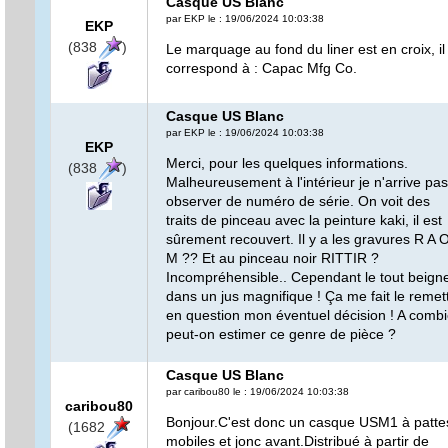
Casque US Blanc
par EKP le : 19/06/2024 10:03:38
EKP
(838
)
Le marquage au fond du liner est en croix, il
correspond à : Capac Mfg Co.
Casque US Blanc
par EKP le : 19/06/2024 10:03:38
EKP
Merci, pour les quelques informations.
(838
)
Malheureusement à l'intérieur je n'arrive pas
observer de numéro de série. On voit des
traits de pinceau avec la peinture kaki, il est
sûrement recouvert. Il y a les gravures R A 
M ?? Et au pinceau noir RITTIR ?
Incompréhensible.. Cependant le tout beign
dans un jus magnifique ! Ça me fait le remet
en question mon éventuel décision ! A comb
peut-on estimer ce genre de pièce ?
Casque US Blanc
par caribou80 le : 19/06/2024 10:03:38
caribou80
Bonjour.C'est donc un casque USM1 à patte
(1682
mobiles et jonc avant.Distribué à partir de