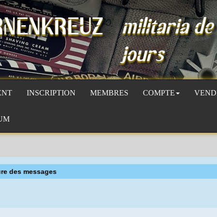
RNENKREUZ
militaria de
jours
ENT
INSCRIPTION
MEMBRES
COMPTE
VEND
UM
ure des messages