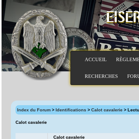
EISE
ACCUEIL
RÈGLEM
RECHERCHES
FOR
Index du Forum
>
Identifications
>
Calot cavalerie
> Lect
Calot cavalerie
Calot cavalerie