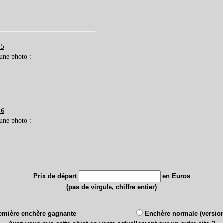
°5
 une photo :
°6
 une photo :
Prix de départ
en Euros
(pas de virgule, chiffre entier)
emière enchère gagnante
Enchère normale (version