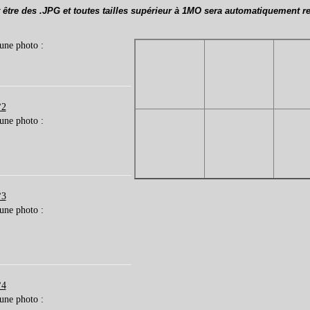
 être des .JPG et toutes tailles supérieur à 1MO sera automatiquement r
 une photo :
°2
 une photo :
°3
 une photo :
°4
 une photo :