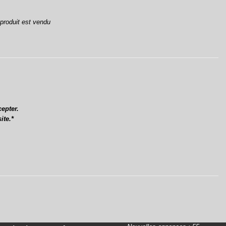
produit est vendu
cepter.
ite.*