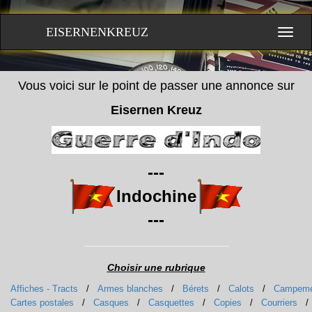
EISERNENKREUZ
Vous voici sur le point de passer une annonce sur
Eisernen Kreuz
---
Indochine
---
Choisir une rubrique
Affiches - Tracts
/
Armes blanches
/
Bérets
/
Calots
/
Campeme
Cartes postales
/
Casques
/
Casquettes
/
Copies
/
Courriers