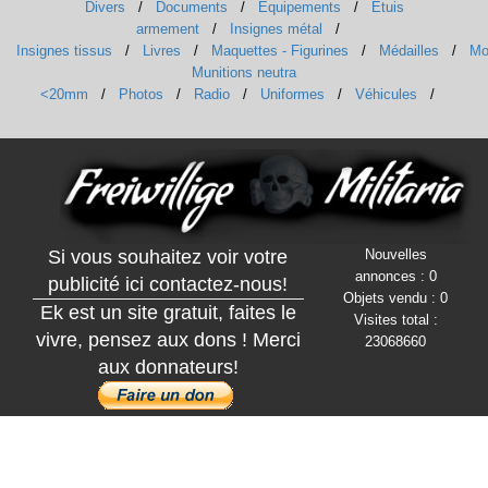
Divers
/
Documents
/
Equipements
/
Etuis
armement
/
Insignes métal
/
Insignes tissus
/
Livres
/
Maquettes - Figurines
/
Médailles
/
Mo
Munitions neutra
<20mm
/
Photos
/
Radio
/
Uniformes
/
Véhicules
/
Si vous souhaitez voir votre
Nouvelles
annonces : 0
publicité ici contactez-nous!
Objets vendu : 0
Ek est un site gratuit, faites le
Visites total :
vivre, pensez aux dons ! Merci
23068660
aux donnateurs!