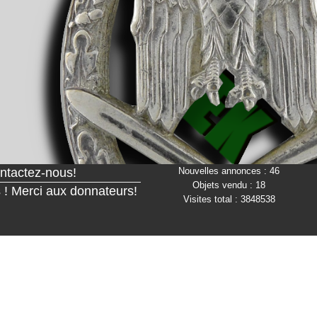
contactez-nous!
Nouvelles annonces : 46
Objets vendu : 18
ns ! Merci aux donnateurs!
Visites total : 3848538