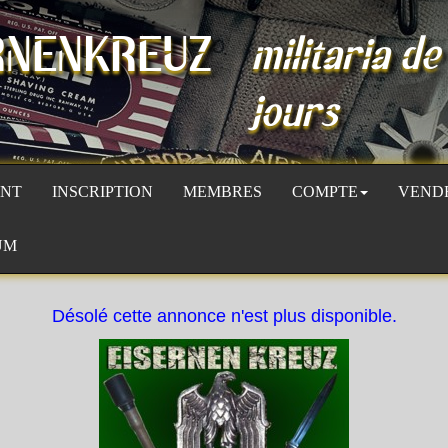
RNENKREUZ
militaria de
jours
NT
INSCRIPTION
MEMBRES
COMPTE
VEND
UM
Désolé cette annonce n'est plus disponible.