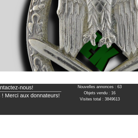
contactez-nous!
Nouvelles annonces : 63
Objets vendu : 16
ns ! Merci aux donnateurs!
Visites total : 3849613